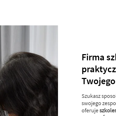
Firma sz
praktyc
Twojego
Szukasz sposo
swojego zespo
oferuje
szkolen