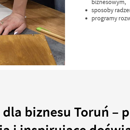
biznesowym,
sposoby radzen
programy rozw
 dla biznesu Toruń – 
ia i inspirujące doświ