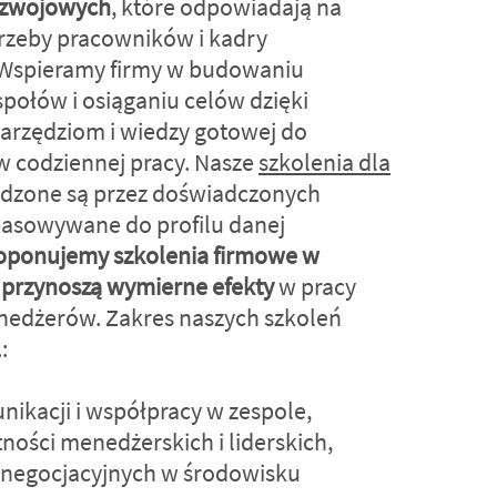
ozwojowych
, które odpowiadają na
rzeby pracowników i kadry
. Wspieramy firmy w budowaniu
espołów i osiąganiu celów dzięki
arzędziom i wiedzy gotowej do
w codziennej pracy. Nasze
szkolenia dla
zone są przez doświadczonych
pasowywane do profilu danej
oponujemy szkolenia firmowe w
 przynoszą wymierne efekty
w pracy
nedżerów. Zakres naszych szkoleń
:
ikacji i współpracy w zespole,
ności menedżerskich i liderskich,
 negocjacyjnych w środowisku