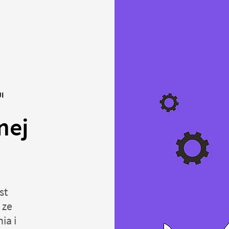
I
nej
st
 ze
ia i