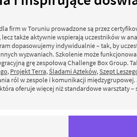
dla firm w Toruniu prowadzone są przez certyfiko
, lecz także aktywnie wspierają uczestników w ana
ram dopasowujemy indywidualnie – tak, by uczes
nnych wyzwaniach. Szkolenie może funkcjonować
egracyjną grę zespołową Challenge Box Group. Tak
ego
,
Projekt Terra
,
Śladami Azteków
,
Szept Leszeg
ia ról w zespole i komunikacji międzygrupowej. Je
tóra oferuje więcej niż standardowe warsztaty – sk