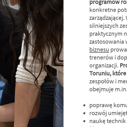
programów r
konkretne pot
zarządzającej
silniejszych z
praktycznym n
zastosowania 
biznesu
prowad
trenerów i do
organizacji.
Pr
Toruniu, które
zespołów i me
obejmuje m.in.
poprawę komun
rozwój umiejęt
naukę technik