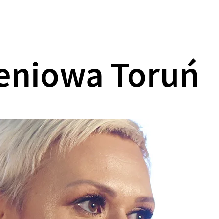
Oferta
Gry integracyjne
Gry miejskie
O f
leniowa Toruń