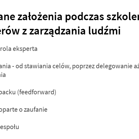
ne założenia podczas szkole
erów z zarządzania ludźmi
 rola eksperta
ania - od stawiania celów, poprzez delegowanie a
ia
backu (feedforward)
oparte o zaufanie
espołu