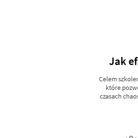
Jak e
Celem szkolen
które pozwo
czasach chaos