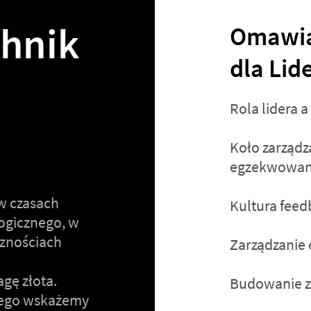
chnik
Omawia
dla Lid
Rola lidera a
Koło zarządz
egzekwowan
w czasach
Kultura feed
ogicznego, w
cznościach
Zarządzanie 
gę złota.
Budowanie z
rego wskażemy