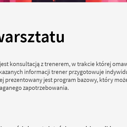
arsztatu
est konsultacją z trenerem, w trakcie której oma
ekazanych informacji trener przygotowuje indywi
ej prezentowany jest program bazowy, który moż
ganego zapotrzebowania.