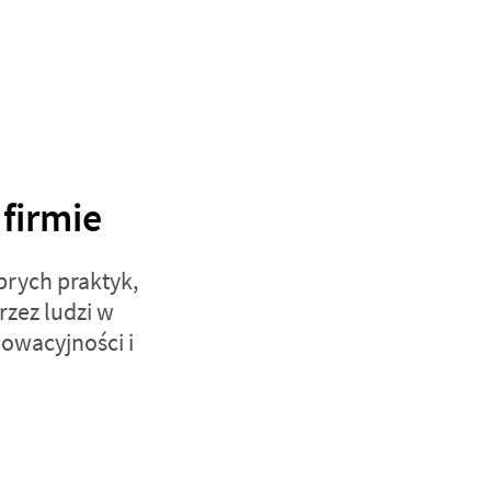
firmie
brych praktyk,
rzez ludzi w
owacyjności i