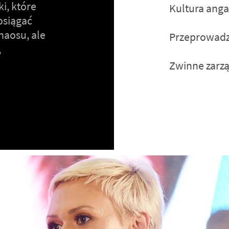
i, które
Kultura anga
osiągać
haosu, ale
Przeprowadza
,
Zwinne zarzą