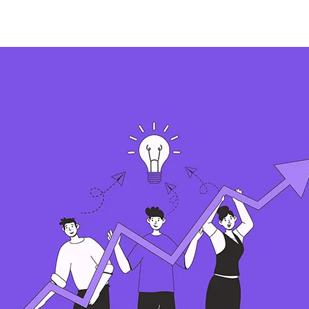
Oferta
Gry integracyjne
Gry miejskie
O f