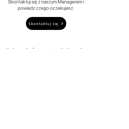
Skontaktuj się z naszym Managerem i
powiedz czego oczekujesz.
Skontaktuj się
Challenge Box® jest marką Challenge Box
Group. Firma specjalizuje się w dostarczaniu
rozwiązań team building i CSR na eventy
firmowe, realizuje autorskie szkolenia z
komunikacji i zarządzania a także świadczy
usługi produkcji oraz wynajmu atrakcji
integracyjnych. Ponadto, jako agencja
eventowa działa w obszarze kompleksowej
organizacji wyjazdów, spotkań i imprez
firmowych na terenie Polski i krajów
Europejskich.
Oferta
Team building