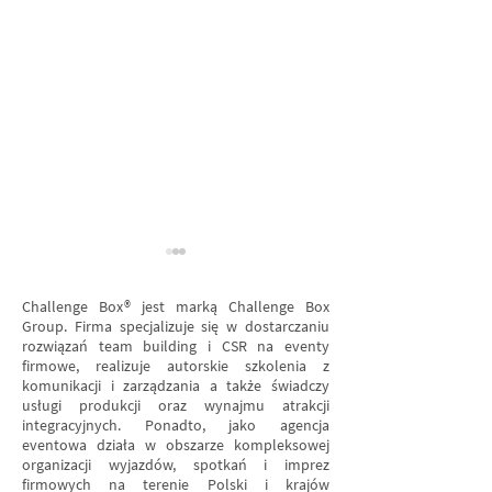
Challenge Box® jest marką Challenge Box
Group. Firma specjalizuje się w dostarczaniu
rozwiązań team building i CSR na eventy
firmowe, realizuje autorskie szkolenia z
komunikacji i zarządzania a także świadczy
usługi produkcji oraz wynajmu atrakcji
integracyjnych. Ponadto, jako agencja
Trendy w teambuildingu
Gry team-build
eventowa działa w obszarze kompleksowej
2026
jako sposób na
organizacji wyjazdów, spotkań i imprez
zarządzanie ze
firmowych na terenie Polski i krajów