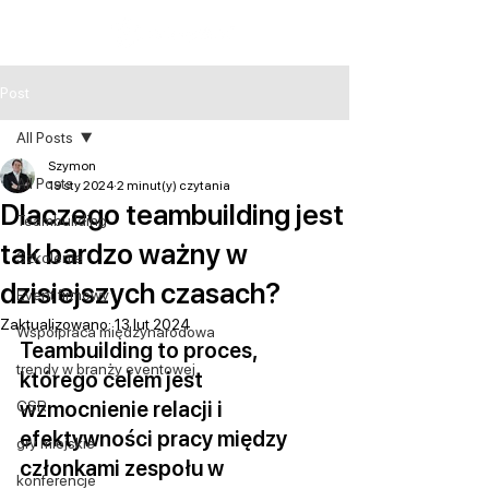
Post
All Posts
Szymon
All Posts
19 sty 2024
2 minut(y) czytania
Dlaczego teambuilding jest
Teambuilding
tak bardzo ważny w
Szkolenie
dzisiejszych czasach?
Event firmowy
Zaktualizowano:
13 lut 2024
Współpraca międzynarodowa
Teambuilding to proces, 
trendy w branży eventowej
którego celem jest 
wzmocnienie relacji i 
CSR
efektywności pracy między 
gry miejskie
członkami zespołu w 
konferencje