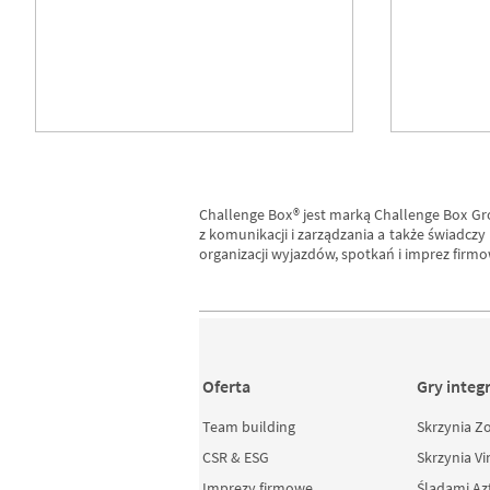
Challenge Box® jest marką Challenge Box Grou
z komunikacji i zarządzania a także świadcz
organizacji wyjazdów, spotkań i imprez firmo
Team building krok po kroku
Trendy 
– jak zaplanować udane
2026
Oferta
Gry integ
wydarzenie?
Team building
Skrzynia Z
CSR & ESG
Skrzynia Vi
Imprezy firmowe
Śladami A