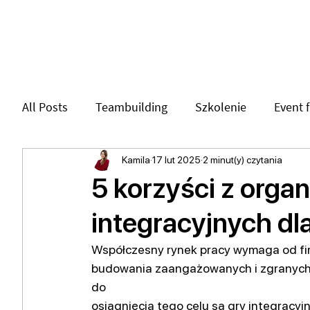
Strona główna
All Posts
Teambuilding
Szkolenie
Event 
trendy w branży eventowej
Kamila
17 lut 2025
2 minut(y) czytania
CSR
gry miej
5 korzyści z orga
integracyjnych dl
Współczesny rynek pracy wymaga od firm
budowania zaangażowanych i zgranych 
do
osiągnięcia tego celu są gry integracyj