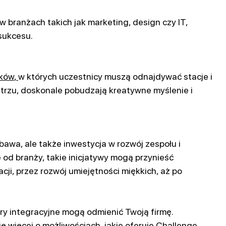
 branżach takich jak marketing, design czy IT,
sukcesu.
eków
, 
w których uczestnicy muszą odnajdywać stacje i
rzu, doskonale pobudzają kreatywne myślenie i
abawa, ale także inwestycja w rozwój zespołu i
 od branży, takie inicjatywy mogą przynieść
cji, przez rozwój umiejętności miękkich, aż po
gry integracyjne mogą odmienić Twoją firmę.
ię więcej o możliwościach, jakie oferuje Challenge