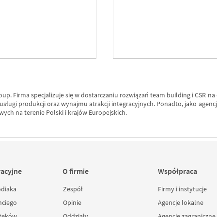
p. Firma specjalizuje się w dostarczaniu rozwiązań team building i CSR na 
y usługi produkcji oraz wynajmu atrakcji integracyjnych. Ponadto, jako age
wych na terenie Polski i krajów Europejskich.
w teambuildingu
Gry team-buildingowe 
sposób na zarządzani
racyjne
O firmie
Współpraca
zespołami
międzypokoleniowymi
odiaka
Zespół
Firmy i instytucje
nciego
Opinie
Agencje lokalne
zteków
Oddziały
Agencje zagraniczne