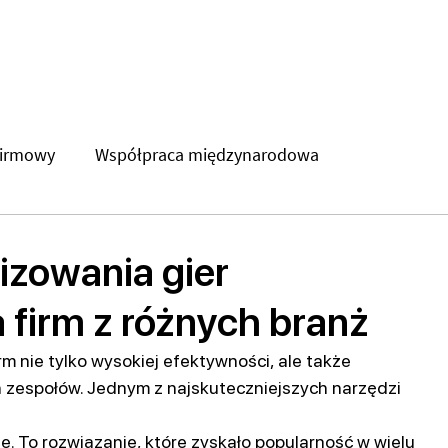
Oferta
Gry integracyjne
Gry miejskie
O f
firmowy
Współpraca międzynarodowa
skie
konferencje
nizowania gier
a firm z różnych branż
 nie tylko wysokiej efektywności, ale także
zespołów. Jednym z najskuteczniejszych narzędzi 
ne. To rozwiązanie, które zyskało popularność w wielu