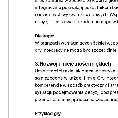
Brak zaufania w zespole to jeden z gł
integracyjne pozwalają uczestnikom bu
codziennych wyzwań zawodowych. Wsp
decyzji i realizowanie zadań pomaga w 
Dla kogo:
W branżach wymagających ścisłej współp
gry integracyjne mogą być szczególnie
3. Rozwój umiejętności miękkich
Umiejętności takie jak praca w zespol
są niezbędne w każdej firmie. Gry integ
kompetencje w sposób praktyczny i atra
sytuacji, podejmowania decyzji pod pr
przenosić te umiejętności na codzienn
Przykład gry: